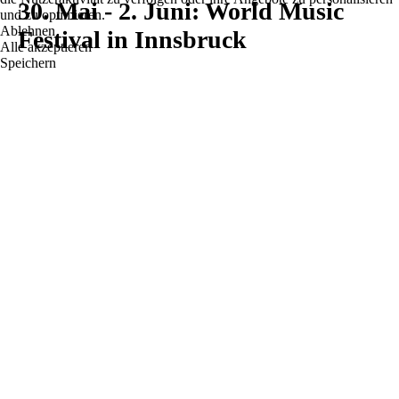
30. Mai - 2. Juni: World Music
und zu optimieren.
Ablehnen
Festival in Innsbruck
Alle akzeptieren
Speichern