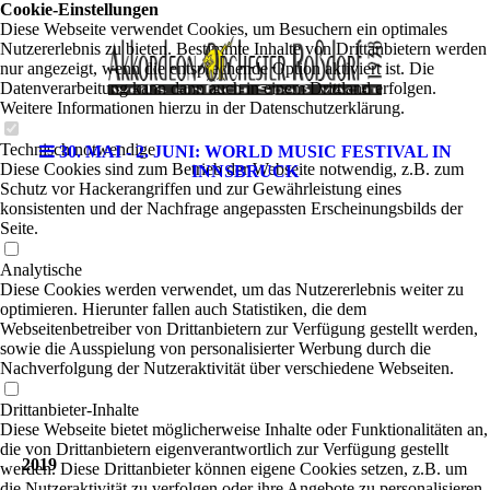
Cookie-Einstellungen
Diese Webseite verwendet Cookies, um Besuchern ein optimales
Nutzererlebnis zu bieten. Bestimmte Inhalte von Drittanbietern werden
nur angezeigt, wenn die entsprechende Option aktiviert ist. Die
Datenverarbeitung kann dann auch in einem Drittland erfolgen.
Weitere Informationen hierzu in der Datenschutzerklärung.
Technisch notwendige
30. MAI - 2. JUNI: WORLD MUSIC FESTIVAL IN
Diese Cookies sind zum Betrieb der Webseite notwendig, z.B. zum
INNSBRUCK
Schutz vor Hackerangriffen und zur Gewährleistung eines
konsistenten und der Nachfrage angepassten Erscheinungsbilds der
Seite.
Analytische
Diese Cookies werden verwendet, um das Nutzererlebnis weiter zu
optimieren. Hierunter fallen auch Statistiken, die dem
Webseitenbetreiber von Drittanbietern zur Verfügung gestellt werden,
sowie die Ausspielung von personalisierter Werbung durch die
Nachverfolgung der Nutzeraktivität über verschiedene Webseiten.
Drittanbieter-Inhalte
Diese Webseite bietet möglicherweise Inhalte oder Funktionalitäten an,
die von Drittanbietern eigenverantwortlich zur Verfügung gestellt
2019
werden. Diese Drittanbieter können eigene Cookies setzen, z.B. um
die Nutzeraktivität zu verfolgen oder ihre Angebote zu personalisieren