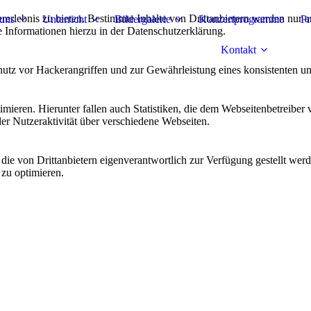
lebnis zu bieten. Bestimmte Inhalte von Drittanbietern werden nur ang
uns
Unterricht
Bildergalerie
Konzertprogramme
Pr
e Informationen hierzu in der Datenschutzerklärung.
Kontakt
utz vor Hackerangriffen und zur Gewährleistung eines konsistenten un
ieren. Hierunter fallen auch Statistiken, die dem Webseitenbetreiber v
r Nutzeraktivität über verschiedene Webseiten.
 die von Drittanbietern eigenverantwortlich zur Verfügung gestellt wer
 zu optimieren.