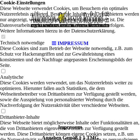
Cookie-Einstellungen
Diese Webseite verwendet Cookies, um Besuchern ein optimales
Nutzererlebnis zu bieten. Bestimmte Inhalte von Drittanbietern werden
nur angezeigt, wenn die entsprechende Option aktiviert ist. Die
Datenverarbeitung kann dann auch in einem Drittland erfolgen.
Weitere Informationen hierzu in der Datenschutzerklärung.
Technisch notwendige
IMPRESSUM
Diese Cookies sind zum Betrieb der Webseite notwendig, z.B. zum
Schutz vor Hackerangriffen und zur Gewährleistung eines
konsistenten und der Nachfrage angepassten Erscheinungsbilds der
Seite.
Analytische
Diese Cookies werden verwendet, um das Nutzererlebnis weiter zu
optimieren. Hierunter fallen auch Statistiken, die dem
Webseitenbetreiber von Drittanbietern zur Verfügung gestellt werden,
sowie die Ausspielung von personalisierter Werbung durch die
Nachverfolgung der Nutzeraktivität über verschiedene Webseiten.
Drittanbieter-Inhalte
Diese Webseite bietet möglicherweise Inhalte oder Funktionalitäten an,
Impressum
die von Drittanbietern eigenverantwortlich zur Verfügung gestellt
werden. Diese Drittanbieter können eigene Cookies setzen, z.B. um
Angaben Gemäß § 5 TMG
die Nutzeraktivität zu verfolgen oder ihre Angebote zu personalisieren