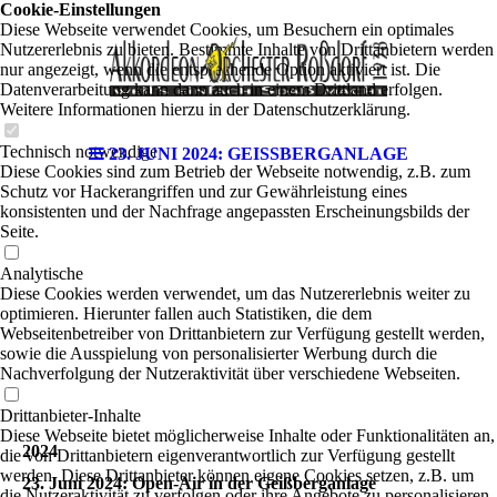
Cookie-Einstellungen
Diese Webseite verwendet Cookies, um Besuchern ein optimales
Nutzererlebnis zu bieten. Bestimmte Inhalte von Drittanbietern werden
nur angezeigt, wenn die entsprechende Option aktiviert ist. Die
Datenverarbeitung kann dann auch in einem Drittland erfolgen.
Weitere Informationen hierzu in der Datenschutzerklärung.
Technisch notwendige
23. JUNI 2024: GEISSBERGANLAGE
Diese Cookies sind zum Betrieb der Webseite notwendig, z.B. zum
Schutz vor Hackerangriffen und zur Gewährleistung eines
konsistenten und der Nachfrage angepassten Erscheinungsbilds der
Seite.
Analytische
Diese Cookies werden verwendet, um das Nutzererlebnis weiter zu
optimieren. Hierunter fallen auch Statistiken, die dem
Webseitenbetreiber von Drittanbietern zur Verfügung gestellt werden,
sowie die Ausspielung von personalisierter Werbung durch die
Nachverfolgung der Nutzeraktivität über verschiedene Webseiten.
Drittanbieter-Inhalte
Diese Webseite bietet möglicherweise Inhalte oder Funktionalitäten an,
2024
die von Drittanbietern eigenverantwortlich zur Verfügung gestellt
werden. Diese Drittanbieter können eigene Cookies setzen, z.B. um
23. Juni 2024: Open-Air in der Geißberganlage
die Nutzeraktivität zu verfolgen oder ihre Angebote zu personalisieren