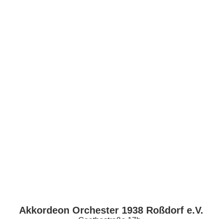
2024-06-23_Geissberganlage_047
Akkordeon Orchester 1938 Roßdorf e.V.